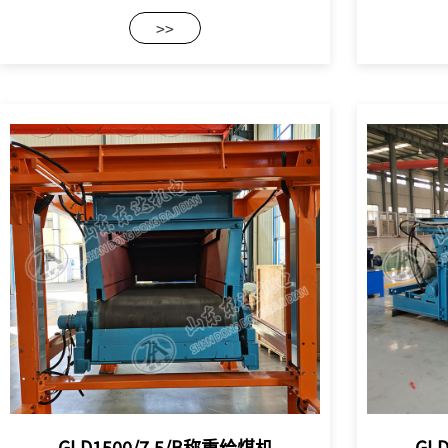
>>
GLD1500/7.5/B称重给煤机
GL